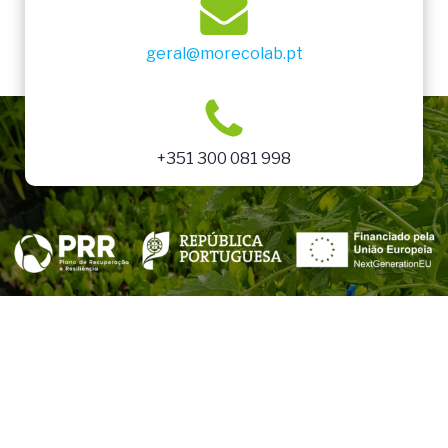
geral@morecolab.pt
+351 300 081 998